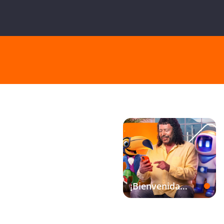
¡Bienvenida
hasta
$1.000.000!